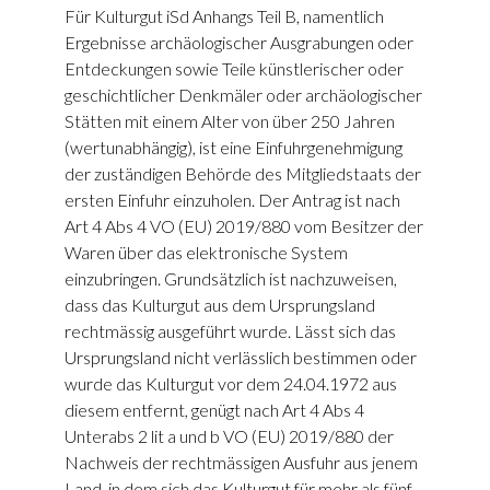
Für Kulturgut iSd Anhangs Teil B, namentlich
Ergebnisse archäologischer Ausgrabungen oder
Entdeckungen sowie Teile künstlerischer oder
geschichtlicher Denkmäler oder archäologischer
Stätten mit einem Alter von über 250 Jahren
(wertunabhängig), ist eine Einfuhrgenehmigung
der zuständigen Behörde des Mitgliedstaats der
ersten Einfuhr einzuholen. Der Antrag ist nach
Art 4 Abs 4 VO (EU) 2019/880 vom Besitzer der
Waren über das elektronische System
einzubringen. Grundsätzlich ist nachzuweisen,
dass das Kulturgut aus dem Ursprungsland
rechtmässig ausgeführt wurde. Lässt sich das
Ursprungsland nicht verlässlich bestimmen oder
wurde das Kulturgut vor dem 24.04.1972 aus
diesem entfernt, genügt nach Art 4 Abs 4
Unterabs 2 lit a und b VO (EU) 2019/880 der
Nachweis der rechtmässigen Ausfuhr aus jenem
Land, in dem sich das Kulturgut für mehr als fünf