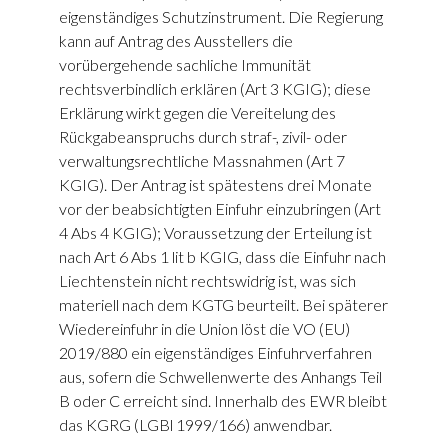
eigenständiges Schutzinstrument. Die Regierung
kann auf Antrag des Ausstellers die
vorübergehende sachliche Immunität
rechtsverbindlich erklären (Art 3 KGIG); diese
Erklärung wirkt gegen die Vereitelung des
Rückgabeanspruchs durch straf-, zivil- oder
verwaltungsrechtliche Massnahmen (Art 7
KGIG). Der Antrag ist spätestens drei Monate
vor der beabsichtigten Einfuhr einzubringen (Art
4 Abs 4 KGIG); Voraussetzung der Erteilung ist
nach Art 6 Abs 1 lit b KGIG, dass die Einfuhr nach
Liechtenstein nicht rechtswidrig ist, was sich
materiell nach dem KGTG beurteilt. Bei späterer
Wiedereinfuhr in die Union löst die VO (EU)
2019/880 ein eigenständiges Einfuhrverfahren
aus, sofern die Schwellenwerte des Anhangs Teil
B oder C erreicht sind. Innerhalb des EWR bleibt
das KGRG (LGBl 1999/166) anwendbar.