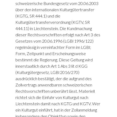
schweizerische Bundesgesetz vom 20.06.2003
über den internationalen Kulturgütertransfer
(KGTG, SR 444.1) und die
Kulturgütertransferverordnung (KGTV, SR
444.11) in Liechtenstein. Die Kundmachung
dieser Rechtsvorschriften erfolgt nach Art 3 des
Gesetzes vom 20.06.1996 (LGBl 1996/122)
regelmässig in vereinfachter Form im LGBl;
Form, Zeitpunkt und Erscheinungsweise
bestimmt die Regierung. Diese Geltung wird
innerstaatlich durch Art 1 Abs 3 lit d KGG
(Kulturgütergesetz, LGBl 2016/270)
ausdrücklich bestätigt, der die aufgrund des
Zollvertrags anwendbaren schweizerischen
Rechtsvorschriften unberührt lässt. Materiell
richtet sich die Einfuhr von Kulturgut nach
Liechtenstein damit nach KGTG und KGTV. Wer
ein Kulturgut einführt, hat in der Zollanmeldung
insbesondere den Objekttyp sowie den