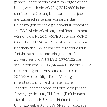
gehört Liechtenstein nicht zum Zollgebiet der
Union, weshalb die VO (EU) 2019/880 keine
unmittelbare Geltung beansprucht; bei jedem
grenzüberschreitenden Vorgang in das
Unionszollgebiet ist sie gleichwohl zu beachten.
Im EWR ist die VO bislang nicht übernommen,
während die RL 2014/60/EU über das KGRG
(LGBl 1999/166) den Rückgabemechanismus
innerhalb des EWR sicherstellt. Materiell zur
Einfuhr nach Liechtenstein gelten kraft
Zollvertrags und Art 3 LGBl 1996/122 das
schweizerische KGTG (SR 444.1) und die KGTV
(SR 444.11); Art 1 Abs 3 lit d KGG (LGBl
2016/270) bestätigt diesen Vorrang
innerstaatlich. Für liechtensteinische
Marktteilnehmer bedeutet dies, dass je nach
Bewegungsrichtung CH-Recht (Einfuhr nach
Liechtenstein), EU-Recht (Einfuhr in das
Unionszollgebiet) und EWR-Recht (Rückgabe