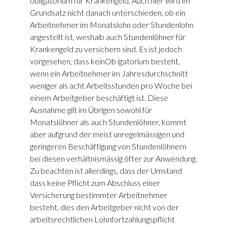
obligatorium für Krankengeld. Auch hier wird im
Grundsatz nicht danach unterschieden, ob ein
Arbeitnehmer im Monatslohn oder Stundenlohn
ange­stellt ist, weshalb auch Stundenlöhner für
Krankengeld zu versichern sind. Es ist jedoch
vorgesehen, dass keinOb­ igatorium besteht,
wenn ein Arbeit­nehmer im Jahresdurchschnitt
weniger als acht Arbeitsstunden pro Woche bei
einem Arbeitgeber beschäftigt ist. Diese
Ausnahme gilt im Übrigen sowohl für
Monatslöhner als auch Stundenlöhner, kommt
aber aufgrund der meist unregel­mässigen und
geringeren Beschäftigung von Stundenlöhnern
bei diesen verhält­nismässig öfter zur Anwendung.
Zu beachten ist allerdings, dass der Umstand
dass keine Pflicht zum Abschluss einer
Versicherung bestimmter Arbeitneh­mer
besteht, dies den Arbeitgeber nicht von der
arbeitsrechtlichen Lohnfortzah­lungspflicht