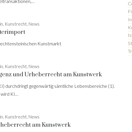
zeltransaktionen,…
C
F
In
in, Kunstrecht, News
K
terimport
N
S
liechtensteinischen Kunstmarkt
T
in, Kunstrecht, News
ligenz und Urheberrecht am Kunstwerk
(KI) durchdringt gegenwärtig sämtliche Lebensbereiche (1).
t wird KI…
in, Kunstrecht, News
rheberrecht am Kunstwerk