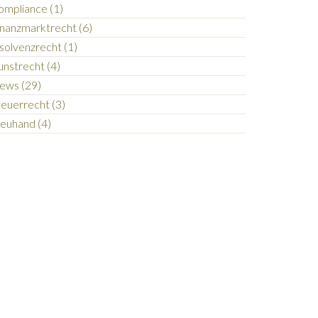
ompliance (1)
inanzmarktrecht (6)
solvenzrecht (1)
unstrecht (4)
ews (29)
teuerrecht (3)
reuhand (4)