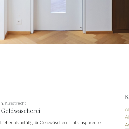
K
in, Kunstrecht
Al
 Geldwäscherei
Al
t jeher als anfällig für Geldwäscherei. Intransparente
Ar