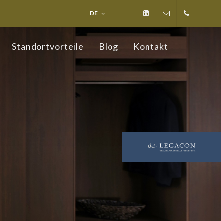
DE
LinkedIn
info@ospelt-
+423
Standortvorteile
Blog
Kontakt
law.li
236
19 19