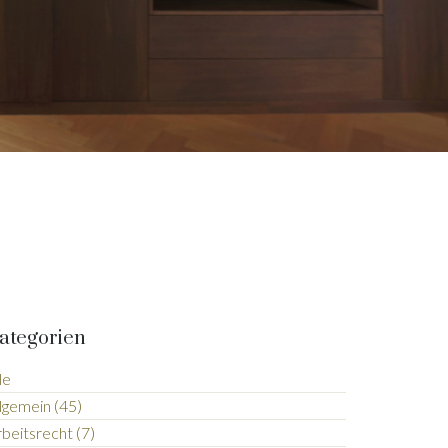
ategorien
le
lgemein (45)
beitsrecht (7)